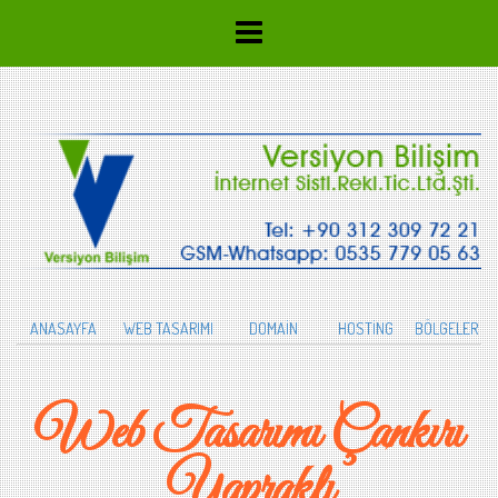
ANASAYFA
WEB TASARIMI
DOMAİN
HOSTİNG
BÖLGELER
Web Tasarımı Çankırı
Yapraklı