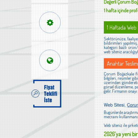
Değerli
Çorum Boğ
1 hafta içinde profe
1 Haftada Web S
Sektörünüze, faaliyet
bildirimleri yapılmı
kategori bazlı ürün/h
web siteniz aracılığıy
Anahtar Teslim
Çorum Boğazkale firm
bilgileri, resimler g
üzerinden gönderebi
görsel düzenleme, pan
gelir. Firmanın onayı
Web Sitesi,
Çoru
Bugünlerde araştırma
mecraını kullanmanız
Web siteniz ile şirketi
2026'ya yeni bir 