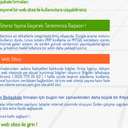
azkale
firmaları;
syonel bir web sitesi ile kullanıcılara ulaşabilirsiniz.
iteniz Yayına Geçerek Tanıtımınıza Başlasın !
lerinize ait etiketlerle zenginleştirilmiş altyapıda, Google arama motoru
ş, kullanıcı dostu, Linux sistem, PHP kodlama ve MYSQL veritabanı içeren,
izmet galeri sistemi ile sürekli güncel verilerinizi yayınlayabileceğiniz
la, şirketinizi hedef kitlenize bir adım daha yaklaştırıyoruz.
 Web Sitesi
alarından sadece faaliyetleri hakkında bilgiler, firma logosu, iletişim
ibi web sitesinde yer alacak kurumsal bilgileri istiyoruz. Bilgileri Whatsapp
lirsiniz ( 0535 779 05 63 ). 1 hafta içinde tasarım planlama, kodlama,
el kurulum, veritabanı bağlantıları ile tüm web siteniz yayına hazır hale
 ve ödeme sonrası aynı gün site aktif olur.
m Boğazkale
firmaları için bugün her zamankinden daha büyük bir ihtiy
lar internetten yapılıyor, talepler internet üzerinde oluşuyor. Evden çalışma uygulam
 size extra fayda sağlayacak.
nize katkı sağlayın !...
web sitesi ile girin !