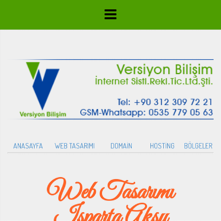
ANASAYFA
WEB TASARIMI
DOMAİN
HOSTİNG
BÖLGELER
Web Tasarımı
Isparta Aksu