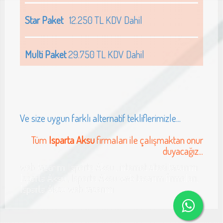
Star Paket
12.250 TL KDV Dahil
Multi Paket
29.750 TL KDV Dahil
Ve size uygun farklı alternatif tekliflerimizle...
Tüm
Isparta Aksu
firmaları ile çalışmaktan onur
duyacağız...
web tasarımı Isparta Aksu , internet sitesi tasarımı
Isparta Aksu , Isparta Aksu web tasarım firmaları,
Isparta Aksu web tasarımı
parta oto servis yedek parça web sitesi tasarımı Isparta gıda sanayi web sitesi 