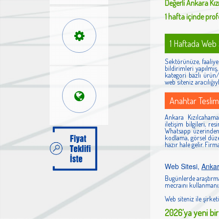
Değerli
Ankara Kı
1 hafta içinde profe
1 Haftada Web S
Sektörünüze, faaliyet
bildirimleri yapılmı
kategori bazlı ürün/h
web siteniz aracılığıy
Anahtar Teslim
Ankara Kızılcahamam
iletişim bilgileri, r
Whatsapp üzerinden 
kodlama, görsel düze
hazır hale gelir. Fir
Web Sitesi,
Anka
Bugünlerde araştırma
mecraını kullanmanız
Web siteniz ile şirketi
2026'ya yeni bir 