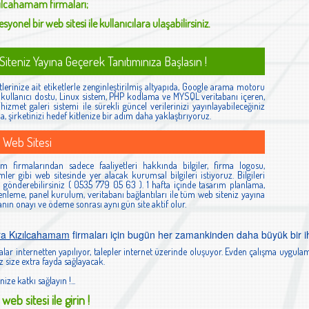
zılcahamam
firmaları;
syonel bir web sitesi ile kullanıcılara ulaşabilirsiniz.
iteniz Yayına Geçerek Tanıtımınıza Başlasın !
lerinize ait etiketlerle zenginleştirilmiş altyapıda, Google arama motoru
ş, kullanıcı dostu, Linux sistem, PHP kodlama ve MYSQL veritabanı içeren,
izmet galeri sistemi ile sürekli güncel verilerinizi yayınlayabileceğiniz
la, şirketinizi hedef kitlenize bir adım daha yaklaştırıyoruz.
 Web Sitesi
 firmalarından sadece faaliyetleri hakkında bilgiler, firma logosu,
esimler gibi web sitesinde yer alacak kurumsal bilgileri istiyoruz. Bilgileri
gönderebilirsiniz ( 0535 779 05 63 ). 1 hafta içinde tasarım planlama,
nleme, panel kurulum, veritabanı bağlantıları ile tüm web siteniz yayına
manın onayı ve ödeme sonrası aynı gün site aktif olur.
ra Kızılcahamam
firmaları için bugün her zamankinden daha büyük bir ih
lar internetten yapılıyor, talepler internet üzerinde oluşuyor. Evden çalışma uygulam
 size extra fayda sağlayacak.
nize katkı sağlayın !...
web sitesi ile girin !