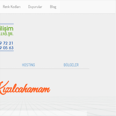
Renk Kodları
Duyurular
Blog
HOSTİNG
BÖLGELER
zılcahamam