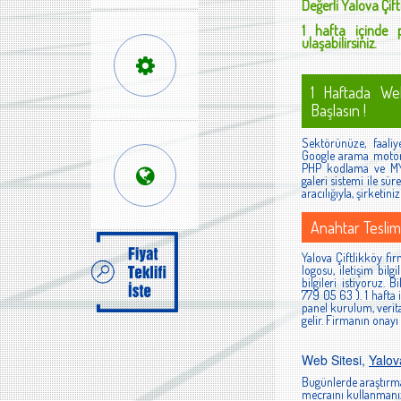
Değerli
Yalova Çift
1 hafta içinde p
ulaşabilirsiniz.
1 Haftada Web
Başlasın !
Sektörünüze, faaliye
Google arama motoru 
PHP kodlama ve MYS
galeri sistemi ile sür
aracılığıyla, şirketin
Anahtar Teslim
Yalova Çiftlikköy fir
logosu, iletişim bilg
bilgileri istiyoruz.
779 05 63 ). 1 hafta
panel kurulum, verita
gelir. Firmanın onayı
Web Sitesi,
Yalova
Bugünlerde araştırma
mecraını kullanmanız