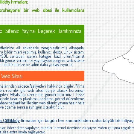
likköy
firmaları;
rofesyonel bir web sitesi ile kullanıcılara
 Siteniz Yayına Geçerek Tanıtımınıza
tlerinize ait etiketlerle zenginleştirilmiş altyapıda,
bildirimleri yapılmış, kullanıcı dostu, Linux sistem,
QL veritabanı içeren, kategori bazlı ürün/hizmet
ekli güncel verilerinizi yayınlayabileceğiniz web siteniz
izi hedef kitlenize bir adım daha yaklaştırıyoruz.
 Web Sitesi
malarından sadece faaliyetleri hakkında bilgiler, firma
ileri, resimler gibi web sitesinde yer alacak kurumsal
 Bilgileri Whatsapp üzerinden gönderebilirsiniz ( 0535
 içinde tasarım planlama, kodlama, görsel düzenleme,
banı bağlantıları ile tüm web siteniz yayına hazır hale
 ve ödeme sonrası aynı gün site aktif olur.
 Çiftlikköy
firmaları için bugün her zamankinden daha büyük bir ihtiyaç
lar internetten yapılıyor, talepler internet üzerinde oluşuyor. Evden çalışma uygulam
 size extra fayda sağlayacak.