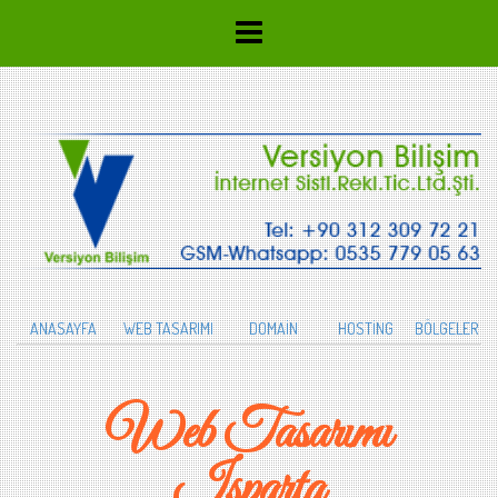
ANASAYFA
WEB TASARIMI
DOMAİN
HOSTİNG
BÖLGELER
Web Tasarımı
Isparta