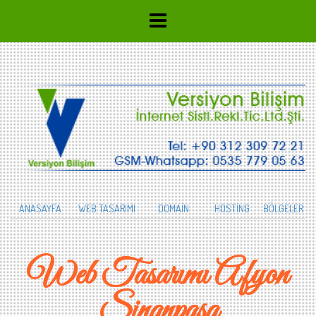
ANASAYFA
WEB TASARIMI
DOMAİN
HOSTİNG
BÖLGELER
Web Tasarımı Afyon
Sinanpaşa