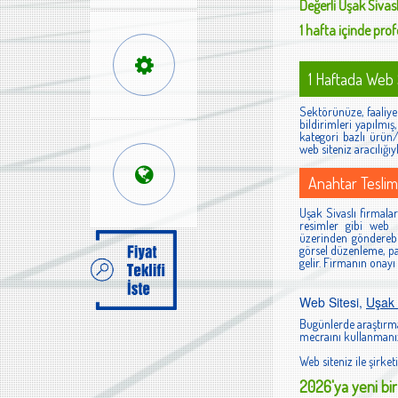
Değerli
Uşak Sivasl
1 hafta içinde profe
1 Haftada Web S
Sektörünüze, faaliyet
bildirimleri yapılmı
kategori bazlı ürün/h
web siteniz aracılığıy
Anahtar Teslim
Uşak Sivaslı firmaları
resimler gibi web s
üzerinden gönderebi
görsel düzenleme, pan
gelir. Firmanın onayı
Web Sitesi,
Uşak 
Bugünlerde araştırma
mecraını kullanmanız
Web siteniz ile şirketi
2026'ya yeni bir 