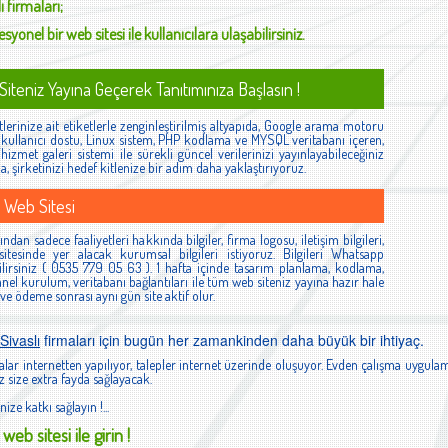
ı
firmaları;
syonel bir web sitesi ile kullanıcılara ulaşabilirsiniz.
iteniz Yayına Geçerek Tanıtımınıza Başlasın !
lerinize ait etiketlerle zenginleştirilmiş altyapıda, Google arama motoru
ş, kullanıcı dostu, Linux sistem, PHP kodlama ve MYSQL veritabanı içeren,
izmet galeri sistemi ile sürekli güncel verilerinizi yayınlayabileceğiniz
la, şirketinizi hedef kitlenize bir adım daha yaklaştırıyoruz.
 Web Sitesi
ndan sadece faaliyetleri hakkında bilgiler, firma logosu, iletişim bilgileri,
itesinde yer alacak kurumsal bilgileri istiyoruz. Bilgileri Whatsapp
lirsiniz ( 0535 779 05 63 ). 1 hafta içinde tasarım planlama, kodlama,
el kurulum, veritabanı bağlantıları ile tüm web siteniz yayına hazır hale
 ve ödeme sonrası aynı gün site aktif olur.
Sivaslı
firmaları için bugün her zamankinden daha büyük bir ihtiyaç.
lar internetten yapılıyor, talepler internet üzerinde oluşuyor. Evden çalışma uygulam
 size extra fayda sağlayacak.
nize katkı sağlayın !...
web sitesi ile girin !