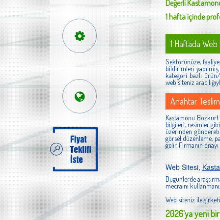
Değerli
Kastamonu
1 hafta içinde profe
1 Haftada Web S
Sektörünüze, faaliyet
bildirimleri yapılmı
kategori bazlı ürün/h
web siteniz aracılığıy
Anahtar Teslim
Kastamonu Bozkurt fi
bilgileri, resimler g
üzerinden gönderebi
görsel düzenleme, pan
gelir. Firmanın onayı
Web Sitesi,
Kast
Bugünlerde araştırma
mecraını kullanmanız
Web siteniz ile şirketi
2026'ya yeni bir 