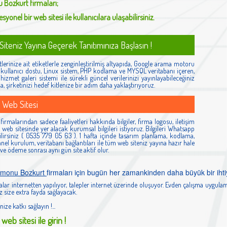
 Bozkurt
firmaları;
syonel bir web sitesi ile kullanıcılara ulaşabilirsiniz.
iteniz Yayına Geçerek Tanıtımınıza Başlasın !
lerinize ait etiketlerle zenginleştirilmiş altyapıda, Google arama motoru
ş, kullanıcı dostu, Linux sistem, PHP kodlama ve MYSQL veritabanı içeren,
izmet galeri sistemi ile sürekli güncel verilerinizi yayınlayabileceğiniz
la, şirketinizi hedef kitlenize bir adım daha yaklaştırıyoruz.
 Web Sitesi
rmalarından sadece faaliyetleri hakkında bilgiler, firma logosu, iletişim
ibi web sitesinde yer alacak kurumsal bilgileri istiyoruz. Bilgileri Whatsapp
lirsiniz ( 0535 779 05 63 ). 1 hafta içinde tasarım planlama, kodlama,
el kurulum, veritabanı bağlantıları ile tüm web siteniz yayına hazır hale
 ve ödeme sonrası aynı gün site aktif olur.
amonu Bozkurt
firmaları için bugün her zamankinden daha büyük bir ihti
lar internetten yapılıyor, talepler internet üzerinde oluşuyor. Evden çalışma uygulam
 size extra fayda sağlayacak.
nize katkı sağlayın !...
web sitesi ile girin !