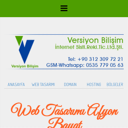
ANASAYFA
WEB TASARIMI
DOMAİN
HOSTİNG
BÖLGELER
Web Tasarımı Afyon
Bayat