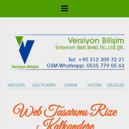
ANASAYFA
WEB TASARIMI
DOMAİN
HOSTİNG
BÖLGELER
Web Tasarımı Rize
Kalkandere