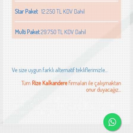
Star Paket
12.250 TL KDV Dahil
Multi Paket
29.750 TL KDV Dahil
Ve size uygun farklı alternatif tekliflerimizle...
Tüm
Rize Kalkandere
firmaları ile çalışmaktan
onur duyacağız...
web tasarımı Rize Kalkandere, internet sitesi
tasarımı Rize Kalkandere, Rize Kalkandere web
tasarım firmaları, Rize Kalkandere web tasarımı
si tasarımı Rize tarım web sitesi tasarımı Rize teknik servis web sitesi tasarımı Riz