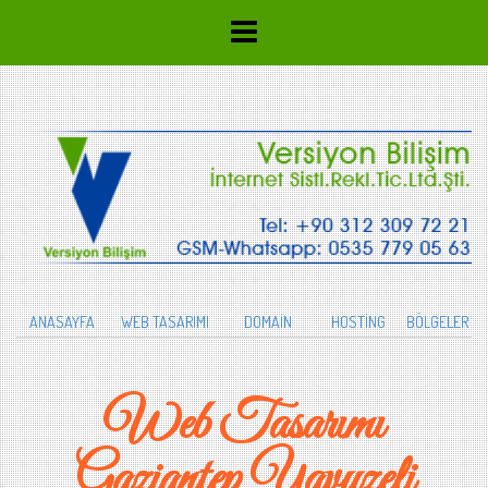
ANASAYFA
WEB TASARIMI
DOMAİN
HOSTİNG
BÖLGELER
Web Tasarımı
Gaziantep Yavuzeli