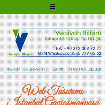
ANASAYFA
WEB TASARIMI
DOMAİN
HOSTİNG
BÖLGELER
Web Tasarımı
İstanbul Gaziosmanpaşa