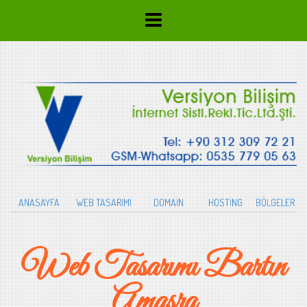
ANASAYFA
WEB TASARIMI
DOMAİN
HOSTİNG
BÖLGELER
Web Tasarımı Bartın
Amasra