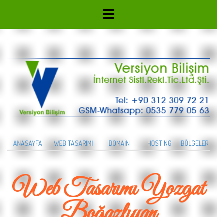
ANASAYFA
WEB TASARIMI
DOMAİN
HOSTİNG
BÖLGELER
Web Tasarımı Yozgat
Boğazlıyan