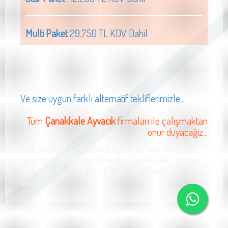
Multi Paket
29.750 TL KDV Dahil
Ve size uygun farklı alternatif tekliflerimizle...
Tüm
Çanakkale Ayvacık
firmaları ile çalışmaktan
onur duyacağız...
web tasarımı Çanakkale Ayvacık , internet sitesi
tasarımı Çanakkale Ayvacık , Çanakkale Ayvacık
web tasarım firmaları, Çanakkale Ayvacık web
tasarımı
b sitesi tasarımı Çanakkale cam sanayi web