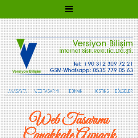
ANASAYFA
WEB TASARIMI
DOMAİN
HOSTİNG
BÖLGELER
Web Tasarımı
Çanakkale Ayvacık