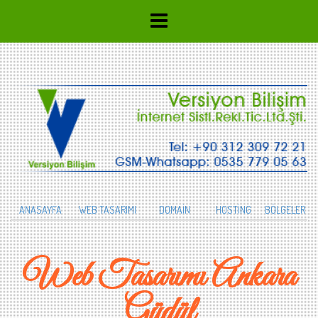
ANASAYFA
WEB TASARIMI
DOMAİN
HOSTİNG
BÖLGELER
Web Tasarımı Ankara
Güdül