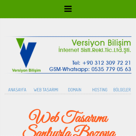
ANASAYFA
WEB TASARIMI
DOMAİN
HOSTİNG
BÖLGELER
Web Tasarımı
Şanlıurfa Bozova