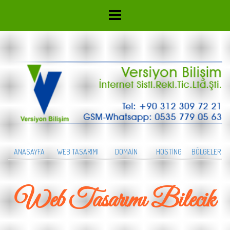
ANASAYFA
WEB TASARIMI
DOMAİN
HOSTİNG
BÖLGELER
Web Tasarımı Bilecik