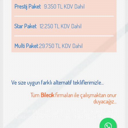
Prestij Paket
9.350 TL KDV Dahil
Star Paket
12.250 TL KDV Dahil
Multi Paket
29.750 TL KDV Dahil
Ve size uygun farklı alternatif tekliflerimizle...
Tüm
Bilecik
firmaları ile çalışmaktan onur
duyacağız...
web tasarımı Bilecik , internet sitesi tasarımı Bilecik
, Bilecik web tasarım firmaları, Bilecik web tasarımı