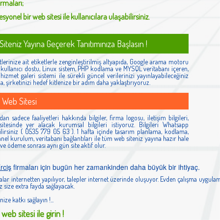
irmaları;
syonel bir web sitesi ile kullanıcılara ulaşabilirsiniz.
iteniz Yayına Geçerek Tanıtımınıza Başlasın !
lerinize ait etiketlerle zenginleştirilmiş altyapıda, Google arama motoru
ş, kullanıcı dostu, Linux sistem, PHP kodlama ve MYSQL veritabanı içeren,
izmet galeri sistemi ile sürekli güncel verilerinizi yayınlayabileceğiniz
la, şirketinizi hedef kitlenize bir adım daha yaklaştırıyoruz.
 Web Sitesi
an sadece faaliyetleri hakkında bilgiler, firma logosu, iletişim bilgileri,
itesinde yer alacak kurumsal bilgileri istiyoruz. Bilgileri Whatsapp
lirsiniz ( 0535 779 05 63 ). 1 hafta içinde tasarım planlama, kodlama,
el kurulum, veritabanı bağlantıları ile tüm web siteniz yayına hazır hale
 ve ödeme sonrası aynı gün site aktif olur.
rciş
firmaları için bugün her zamankinden daha büyük bir ihtiyaç.
lar internetten yapılıyor, talepler internet üzerinde oluşuyor. Evden çalışma uygulam
 size extra fayda sağlayacak.
nize katkı sağlayın !...
web sitesi ile girin !