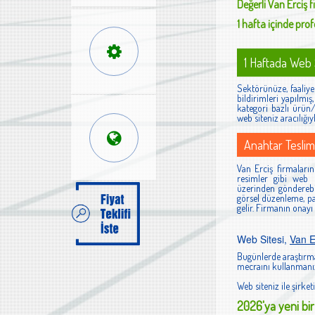
Değerli
Van Erciş
f
1 hafta içinde profe
1 Haftada Web S
Sektörünüze, faaliyet
bildirimleri yapılmı
kategori bazlı ürün/h
web siteniz aracılığıy
Anahtar Teslim
Van Erciş firmalarınd
resimler gibi web s
üzerinden gönderebi
görsel düzenleme, pan
gelir. Firmanın onayı
Web Sitesi,
Van E
Bugünlerde araştırma
mecraını kullanmanız
Web siteniz ile şirketi
2026'ya yeni bir 