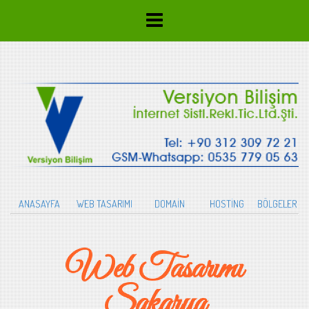
ANASAYFA
WEB TASARIMI
DOMAİN
HOSTİNG
BÖLGELER
Web Tasarımı
Sakarya