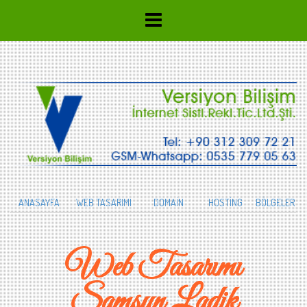
ANASAYFA
WEB TASARIMI
DOMAİN
HOSTİNG
BÖLGELER
Web Tasarımı
Samsun Ladik