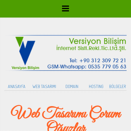
ANASAYFA
WEB TASARIMI
DOMAİN
HOSTİNG
BÖLGELER
Web Tasarımı Çorum
Oğuzlar