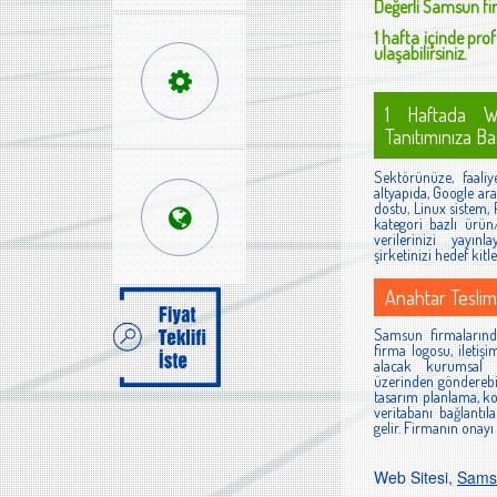
Değerli
Samsun
fi
1 hafta içinde prof
ulaşabilirsiniz.
1 Haftada W
Tanıtımınıza Baş
Sektörünüze, faaliyet
altyapıda, Google ara
dostu, Linux sistem,
kategori bazlı ürün/
verilerinizi yayınl
şirketinizi hedef kit
Anahtar Teslim
Samsun firmalarında
firma logosu, iletişi
alacak kurumsal bi
üzerinden gönderebil
tasarım planlama, k
veritabanı bağlantıl
gelir. Firmanın onayı
Web Sitesi,
Sams