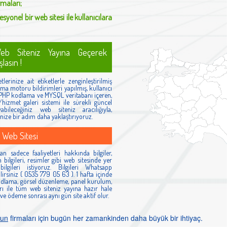
rmaları;
esyonel bir web sitesi ile kullanıcılara
eb Siteniz Yayına Geçerek
lasın !
lerinize ait etiketlerle zenginleştirilmiş
ma motoru bildirimleri yapılmış, kullanıcı
 PHP kodlama ve MYSQL veritabanı içeren,
hizmet galeri sistemi ile sürekli güncel
ayabileceğiniz web siteniz aracılığıyla,
lenize bir adım daha yaklaştırıyoruz.
 Web Sitesi
n sadece faaliyetleri hakkında bilgiler,
m bilgileri, resimler gibi web sitesinde yer
lgileri istiyoruz. Bilgileri Whatsapp
irsiniz ( 0535 779 05 63 ). 1 hafta içinde
odlama, görsel düzenleme, panel kurulum,
arı ile tüm web siteniz yayına hazır hale
 ve ödeme sonrası aynı gün site aktif olur.
un
firmaları için bugün her zamankinden daha büyük bir ihtiyaç.