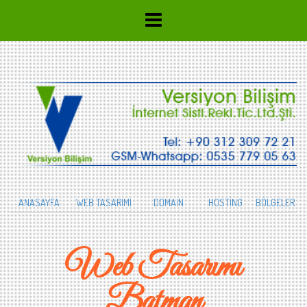
ANASAYFA
WEB TASARIMI
DOMAİN
HOSTİNG
BÖLGELER
Web Tasarımı
Batman