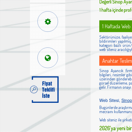
Değerli
Sinop Ayan
1 hafta içinde profe
1 Haftada Web S
Sektörünüze, faaliyet
bildirimleri yapılmı
kategori bazlı ürün/h
web siteniz aracılığıy
Anahtar Teslim
Sinop Ayancık firma
bilgileri, resimler g
üzerinden gönderebi
görsel düzenleme, pan
gelir. Firmanın onayı
Web Sitesi,
Sinop
Bugünlerde araştırma
mecraını kullanmanız
Web siteniz ile şirketi
2026'ya yeni bir 