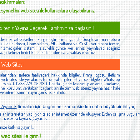
cık
firmaları;
syonel bir web sitesi ile kullanıcılara ulaşabilirsiniz.
iteniz Yayına Geçerek Tanıtımınıza Başlasın !
lerinize ait etiketlerle zenginleştirilmiş altyapıda, Google arama motoru
ş, kullanıcı dostu, Linux sistem, PHP kodlama ve MYSQL veritabanı içeren,
izmet galeri sistemi ile sürekli güncel verilerinizi yayınlayabileceğiniz
la, şirketinizi hedef kitlenize bir adım daha yaklaştırıyoruz.
 Web Sitesi
larından sadece faaliyetleri hakkında bilgiler, firma logosu, iletişim
ibi web sitesinde yer alacak kurumsal bilgileri istiyoruz. Bilgileri Whatsapp
lirsiniz ( 0535 779 05 63 ). 1 hafta içinde tasarım planlama, kodlama,
el kurulum, veritabanı bağlantıları ile tüm web siteniz yayına hazır hale
 ve ödeme sonrası aynı gün site aktif olur.
 Ayancık
firmaları için bugün her zamankinden daha büyük bir ihtiyaç.
lar internetten yapılıyor, talepler internet üzerinde oluşuyor. Evden çalışma uygulam
 size extra fayda sağlayacak.
nize katkı sağlayın !...
web sitesi ile girin !