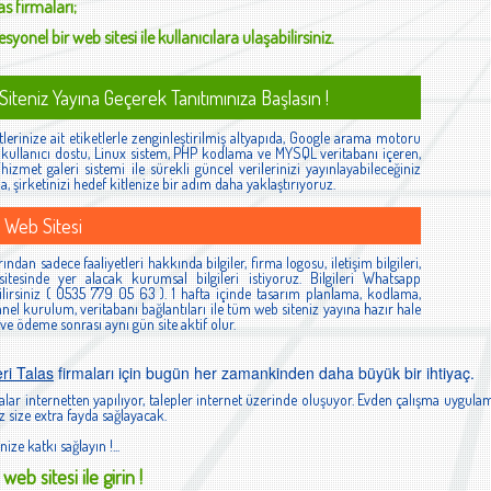
as
firmaları;
syonel bir web sitesi ile kullanıcılara ulaşabilirsiniz.
iteniz Yayına Geçerek Tanıtımınıza Başlasın !
lerinize ait etiketlerle zenginleştirilmiş altyapıda, Google arama motoru
ş, kullanıcı dostu, Linux sistem, PHP kodlama ve MYSQL veritabanı içeren,
izmet galeri sistemi ile sürekli güncel verilerinizi yayınlayabileceğiniz
la, şirketinizi hedef kitlenize bir adım daha yaklaştırıyoruz.
 Web Sitesi
ından sadece faaliyetleri hakkında bilgiler, firma logosu, iletişim bilgileri,
itesinde yer alacak kurumsal bilgileri istiyoruz. Bilgileri Whatsapp
lirsiniz ( 0535 779 05 63 ). 1 hafta içinde tasarım planlama, kodlama,
el kurulum, veritabanı bağlantıları ile tüm web siteniz yayına hazır hale
 ve ödeme sonrası aynı gün site aktif olur.
ri Talas
firmaları için bugün her zamankinden daha büyük bir ihtiyaç.
lar internetten yapılıyor, talepler internet üzerinde oluşuyor. Evden çalışma uygulam
 size extra fayda sağlayacak.
nize katkı sağlayın !...
web sitesi ile girin !