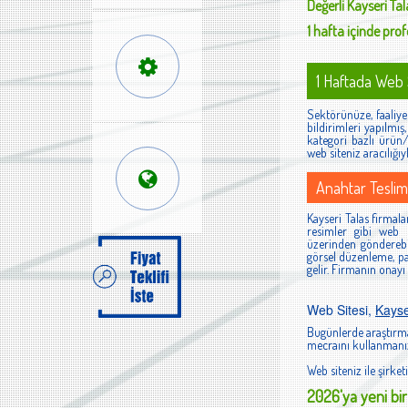
Değerli
Kayseri Tal
1 hafta içinde profe
1 Haftada Web S
Sektörünüze, faaliyet
bildirimleri yapılmı
kategori bazlı ürün/h
web siteniz aracılığıy
Anahtar Teslim
Kayseri Talas firmalar
resimler gibi web s
üzerinden gönderebi
görsel düzenleme, pan
gelir. Firmanın onayı
Web Sitesi,
Kayse
Bugünlerde araştırma
mecraını kullanmanız
Web siteniz ile şirketi
2026'ya yeni bir 