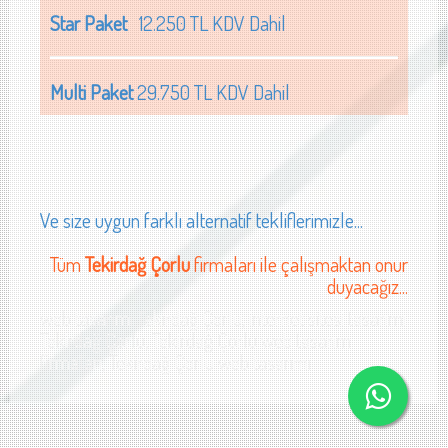
Star Paket
12.250 TL KDV Dahil
Multi Paket
29.750 TL KDV Dahil
Ve size uygun farklı alternatif tekliflerimizle...
Tüm
Tekirdağ Çorlu
firmaları ile çalışmaktan onur
duyacağız...
web tasarımı Tekirdağ Çorlu, internet sitesi tasarımı
Tekirdağ Çorlu, Tekirdağ Çorlu web tasarım
firmaları, Tekirdağ Çorlu web tasarımı
 Tekirdağ oto servis yedek parça web sitesi tasarımı Tekirdağ gıda sanayi web sites