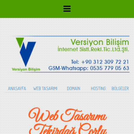
ANASAYFA
WEB TASARIMI
DOMAİN
HOSTİNG
BÖLGELER
Web Tasarımı
Tekirdağ Çorlu