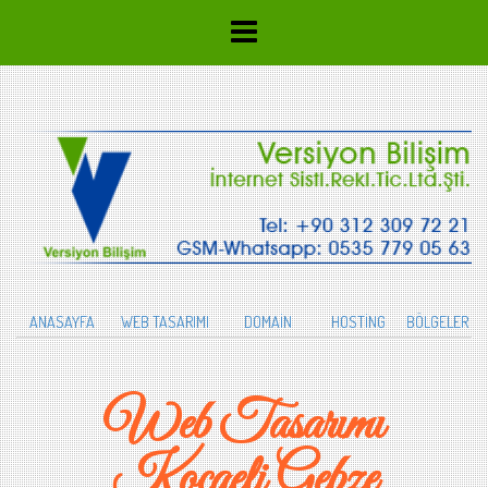
ANASAYFA
WEB TASARIMI
DOMAİN
HOSTİNG
BÖLGELER
Web Tasarımı
Kocaeli Gebze