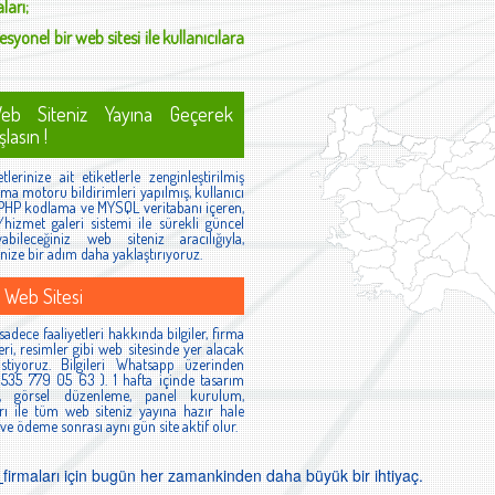
ları;
esyonel bir web sitesi ile kullanıcılara
eb Siteniz Yayına Geçerek
lasın !
lerinize ait etiketlerle zenginleştirilmiş
ma motoru bildirimleri yapılmış, kullanıcı
 PHP kodlama ve MYSQL veritabanı içeren,
hizmet galeri sistemi ile sürekli güncel
ayabileceğiniz web siteniz aracılığıyla,
lenize bir adım daha yaklaştırıyoruz.
 Web Sitesi
adece faaliyetleri hakkında bilgiler, firma
leri, resimler gibi web sitesinde yer alacak
istiyoruz. Bilgileri Whatsapp üzerinden
0535 779 05 63 ). 1 hafta içinde tasarım
, görsel düzenleme, panel kurulum,
arı ile tüm web siteniz yayına hazır hale
 ve ödeme sonrası aynı gün site aktif olur.
t
firmaları için bugün her zamankinden daha büyük bir ihtiyaç.