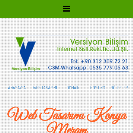
ANASAYFA
WEB TASARIMI
DOMAİN
HOSTİNG
BÖLGELER
Web Tasarımı Konya
Meram