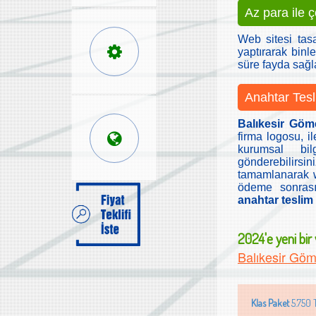
Az para ile 
Web sitesi tas
yaptırarak binle
süre fayda sağ
Anahtar Tesl
Balıkesir Göm
firma logosu, il
kurumsal bilg
gönderebilirs
tamamlanarak we
ödeme sonrası
anahtar teslim f
2024'e yeni bir w
Balıkesir Gö
Klas Paket
5.750 