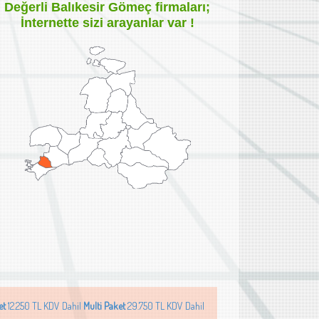
Değerli
Balıkesir Gömeç
firmaları;
İnternette sizi arayanlar var !
et
12.250 TL KDV Dahil
Multi Paket
29.750 TL KDV Dahil