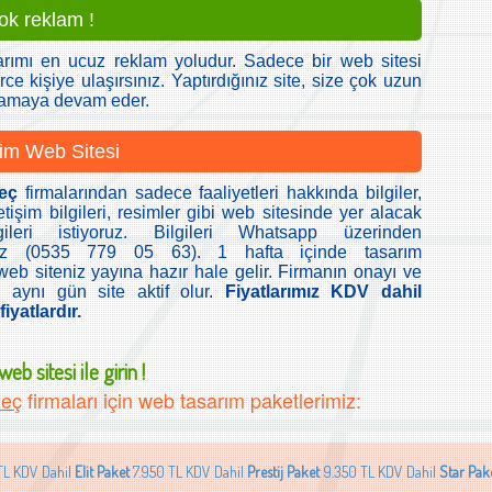
çok reklam !
arımı en ucuz reklam yoludur. Sadece bir web sitesi
rce kişiye ulaşırsınız. Yaptırdığınız site, size çok uzun
lamaya devam eder.
im Web Sitesi
eç
firmalarından sadece faaliyetleri hakkında bilgiler,
etişim bilgileri, resimler gibi web sitesinde yer alacak
ileri istiyoruz. Bilgileri Whatsapp üzerinden
iniz (0535 779 05 63). 1 hafta içinde tasarım
b siteniz yayına hazır hale gelir. Firmanın onayı ve
 aynı gün site aktif olur.
Fiyatlarımız KDV dahil
iyatlardır.
eb sitesi ile girin !
meç
firmaları için web tasarım paketlerimiz:
TL KDV Dahil
Elit Paket
7.950 TL KDV Dahil
Prestij Paket
9.350 TL KDV Dahil
Star Pak