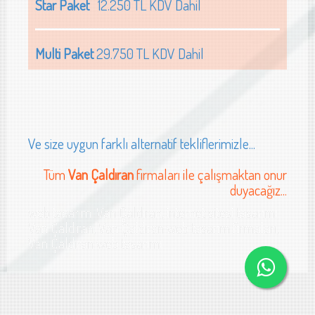
Star Paket
12.250 TL KDV Dahil
Multi Paket
29.750 TL KDV Dahil
Ve size uygun farklı alternatif tekliflerimizle...
Tüm
Van Çaldıran
firmaları ile çalışmaktan onur
duyacağız...
web tasarımı Van Çaldıran, internet sitesi tasarımı
Van Çaldıran, Van Çaldıran web tasarım firmaları,
Van Çaldıran web tasarımı
arımı Van demir çelik firması web sitesi tasarımı Van cam sanayi web sitesi tasar