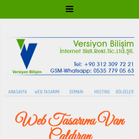
ANASAYFA
WEB TASARIMI
DOMAİN
HOSTİNG
BÖLGELER
Web Tasarımı Van
Çaldıran