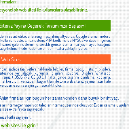
firmaları;
syonel bir web sitesi ile kullanıcılara ulaşabilirsiniz.
iteniz Yayına Geçerek Tanıtımınıza Başlasın !
lerinize ait etiketlerle zenginleştirilmiş altyapıda, Google arama motoru
ş, kullanıcı dostu, Linux sistem, PHP kodlama ve MYSQL veritabanı içeren,
izmet galeri sistemi ile sürekli güncel verilerinizi yayınlayabileceğiniz
la, şirketinizi hedef kitlenize bir adım daha yaklaştırıyoruz.
 Web Sitesi
ndan sadece faaliyetleri hakkında bilgiler, firma logosu, iletişim bilgileri,
itesinde yer alacak kurumsal bilgileri istiyoruz. Bilgileri Whatsapp
lirsiniz ( 0535 779 05 63 ). 1 hafta içinde tasarım planlama, kodlama,
el kurulum, veritabanı bağlantıları ile tüm web siteniz yayına hazır hale
 ve ödeme sonrası aynı gün site aktif olur.
 Ahlat
firmaları için bugün her zamankinden daha büyük bir ihtiyaç.
lar internetten yapılıyor, talepler internet üzerinde oluşuyor. Evden çalışma uygulam
 size extra fayda sağlayacak.
nize katkı sağlayın !...
web sitesi ile girin !