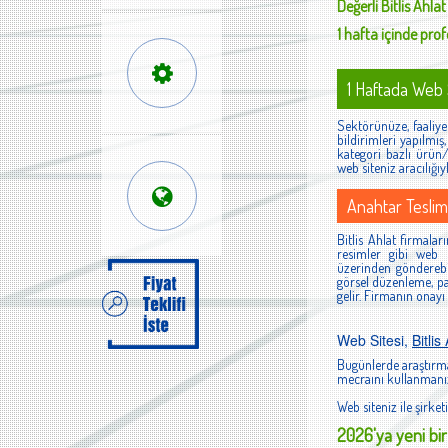
Değerli
Bitlis Ahlat
1 hafta içinde profe
1 Haftada Web S
Sektörünüze, faaliyet
bildirimleri yapılmı
kategori bazlı ürün/h
web siteniz aracılığıy
Anahtar Teslim
Bitlis Ahlat firmaları
resimler gibi web s
üzerinden gönderebi
görsel düzenleme, pan
gelir. Firmanın onayı
Web Sitesi,
Bitlis
Bugünlerde araştırma
mecraını kullanmanız
Web siteniz ile şirketi
2026'ya yeni bir 