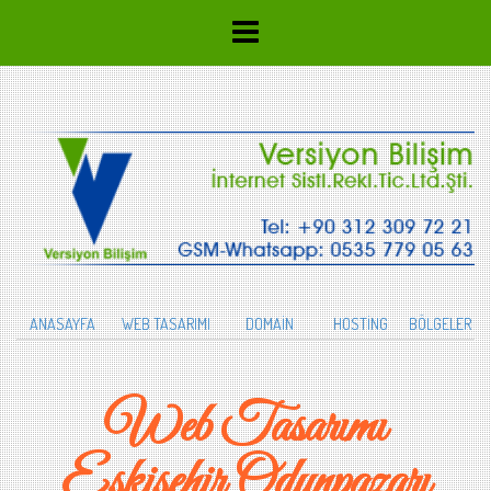
ANASAYFA
WEB TASARIMI
DOMAİN
HOSTİNG
BÖLGELER
Web Tasarımı
Eskişehir Odunpazarı