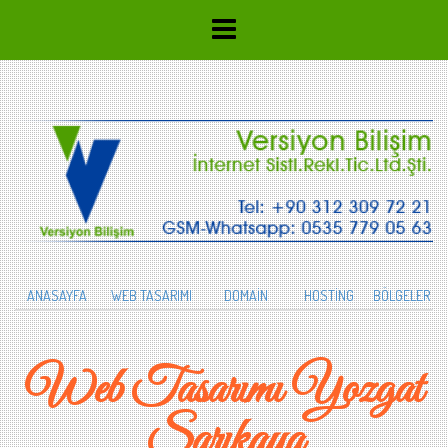
ANASAYFA
WEB TASARIMI
DOMAİN
HOSTİNG
BÖLGELER
Web Tasarımı Yozgat
Sarıkaya