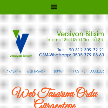
ANASAYFA
WEB TASARIMI
DOMAİN
HOSTİNG
BÖLGELER
Web Tasarımı Ordu
Gürgentepe