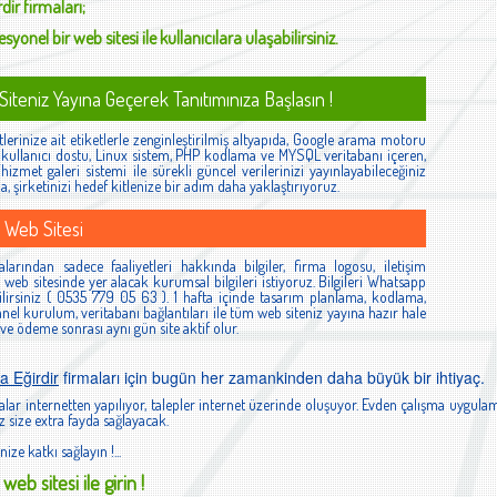
rdir
firmaları;
syonel bir web sitesi ile kullanıcılara ulaşabilirsiniz.
iteniz Yayına Geçerek Tanıtımınıza Başlasın !
lerinize ait etiketlerle zenginleştirilmiş altyapıda, Google arama motoru
ş, kullanıcı dostu, Linux sistem, PHP kodlama ve MYSQL veritabanı içeren,
izmet galeri sistemi ile sürekli güncel verilerinizi yayınlayabileceğiniz
la, şirketinizi hedef kitlenize bir adım daha yaklaştırıyoruz.
 Web Sitesi
alarından sadece faaliyetleri hakkında bilgiler, firma logosu, iletişim
ibi web sitesinde yer alacak kurumsal bilgileri istiyoruz. Bilgileri Whatsapp
lirsiniz ( 0535 779 05 63 ). 1 hafta içinde tasarım planlama, kodlama,
el kurulum, veritabanı bağlantıları ile tüm web siteniz yayına hazır hale
 ve ödeme sonrası aynı gün site aktif olur.
a Eğirdir
firmaları için bugün her zamankinden daha büyük bir ihtiyaç.
lar internetten yapılıyor, talepler internet üzerinde oluşuyor. Evden çalışma uygulam
 size extra fayda sağlayacak.
nize katkı sağlayın !...
web sitesi ile girin !