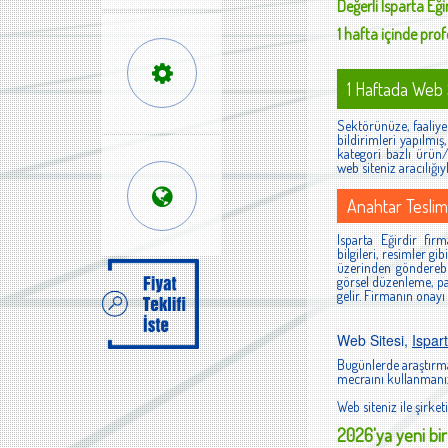
Değerli
Isparta Eği
1 hafta içinde profe
1 Haftada Web S
Sektörünüze, faaliyet
bildirimleri yapılmı
kategori bazlı ürün/h
web siteniz aracılığıy
Anahtar Teslim
Isparta Eğirdir firm
bilgileri, resimler g
üzerinden gönderebi
görsel düzenleme, pan
gelir. Firmanın onayı
Web Sitesi,
Ispart
Bugünlerde araştırma
mecraını kullanmanız
Web siteniz ile şirketi
2026'ya yeni bir 