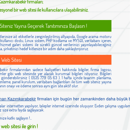
azımkarabekir
firmaları;
syonel bir web sitesi ile kullanıcılara ulaşabilirsiniz.
iteniz Yayına Geçerek Tanıtımınıza Başlasın !
lerinize ait etiketlerle zenginleştirilmiş altyapıda, Google arama motoru
ş, kullanıcı dostu, Linux sistem, PHP kodlama ve MYSQL veritabanı içeren,
izmet galeri sistemi ile sürekli güncel verilerinizi yayınlayabileceğiniz
la, şirketinizi hedef kitlenize bir adım daha yaklaştırıyoruz.
 Web Sitesi
kir firmalarından sadece faaliyetleri hakkında bilgiler, firma logosu,
esimler gibi web sitesinde yer alacak kurumsal bilgileri istiyoruz. Bilgileri
gönderebilirsiniz ( 0535 779 05 63 ). 1 hafta içinde tasarım planlama,
nleme, panel kurulum, veritabanı bağlantıları ile tüm web siteniz yayına
manın onayı ve ödeme sonrası aynı gün site aktif olur.
man Kazımkarabekir
firmaları için bugün her zamankinden daha büyük bi
lar internetten yapılıyor, talepler internet üzerinde oluşuyor. Evden çalışma uygulam
 size extra fayda sağlayacak.
nize katkı sağlayın !...
web sitesi ile girin !