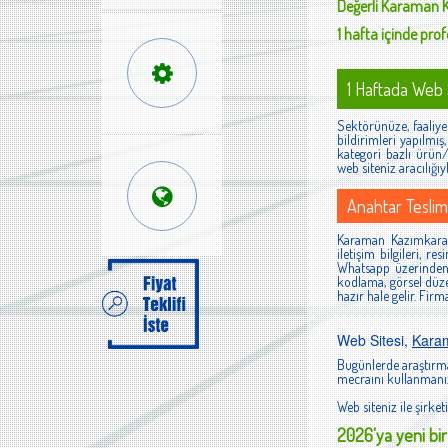
Değerli
Karaman K
1 hafta içinde profe
1 Haftada Web S
Sektörünüze, faaliyet
bildirimleri yapılmı
kategori bazlı ürün/h
web siteniz aracılığıy
Anahtar Teslim
Karaman Kazımkarabe
iletişim bilgileri, r
Whatsapp üzerinden 
kodlama, görsel düze
hazır hale gelir. Fir
Web Sitesi,
Kara
Bugünlerde araştırma
mecraını kullanmanız
Web siteniz ile şirketi
2026'ya yeni bir 