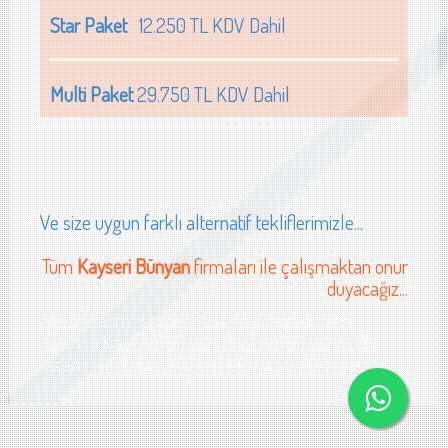
Star Paket
12.250 TL KDV Dahil
Multi Paket
29.750 TL KDV Dahil
Ve size uygun farklı alternatif tekliflerimizle...
Tüm
Kayseri Bünyan
firmaları ile çalışmaktan onur
duyacağız...
web tasarımı Kayseri Bünyan, internet sitesi
tasarımı Kayseri Bünyan, Kayseri Bünyan web
tasarım firmaları, Kayseri Bünyan web tasarımı
r çelik firması web sitesi tasarımı Kayseri cam sanayi web sit