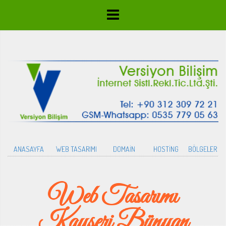
ANASAYFA
WEB TASARIMI
DOMAİN
HOSTİNG
BÖLGELER
Web Tasarımı
Kayseri Bünyan