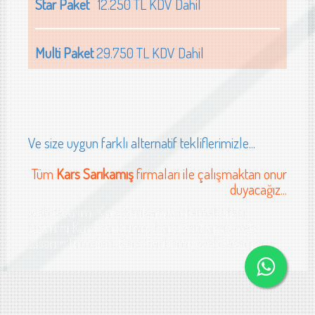
Star Paket
12.250 TL KDV Dahil
Multi Paket
29.750 TL KDV Dahil
Ve size uygun farklı alternatif tekliflerimizle...
Tüm
Kars Sarıkamış
firmaları ile çalışmaktan onur
duyacağız...
web tasarımı Kars Sarıkamış, internet sitesi
tasarımı Kars Sarıkamış, Kars Sarıkamış web
tasarım firmaları, Kars Sarıkamış web tasarımı
ğalgaz sistemleri web sitesi tasarımı Kars halı yıkam