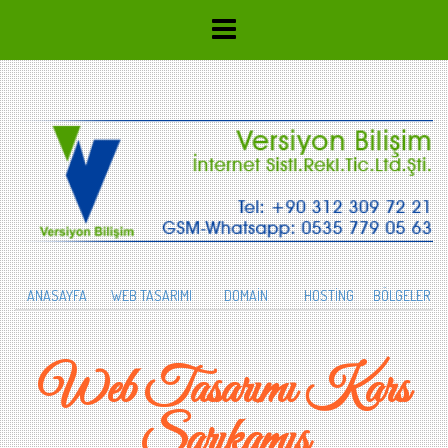
ANASAYFA
WEB TASARIMI
DOMAİN
HOSTİNG
BÖLGELER
Web Tasarımı Kars
Sarıkamış