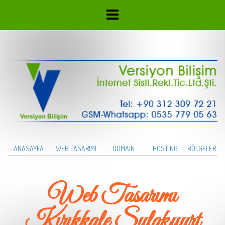
ANASAYFA
WEB TASARIMI
DOMAİN
HOSTİNG
BÖLGELER
Web Tasarımı
Kırıkkale Sulakyurt