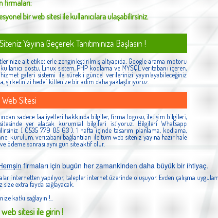
n
firmaları;
syonel bir web sitesi ile kullanıcılara ulaşabilirsiniz.
iteniz Yayına Geçerek Tanıtımınıza Başlasın !
lerinize ait etiketlerle zenginleştirilmiş altyapıda, Google arama motoru
ş, kullanıcı dostu, Linux sistem, PHP kodlama ve MYSQL veritabanı içeren,
izmet galeri sistemi ile sürekli güncel verilerinizi yayınlayabileceğiniz
la, şirketinizi hedef kitlenize bir adım daha yaklaştırıyoruz.
 Web Sitesi
ndan sadece faaliyetleri hakkında bilgiler, firma logosu, iletişim bilgileri,
itesinde yer alacak kurumsal bilgileri istiyoruz. Bilgileri Whatsapp
lirsiniz ( 0535 779 05 63 ). 1 hafta içinde tasarım planlama, kodlama,
el kurulum, veritabanı bağlantıları ile tüm web siteniz yayına hazır hale
 ve ödeme sonrası aynı gün site aktif olur.
 Hemşin
firmaları için bugün her zamankinden daha büyük bir ihtiyaç.
lar internetten yapılıyor, talepler internet üzerinde oluşuyor. Evden çalışma uygulam
 size extra fayda sağlayacak.
nize katkı sağlayın !...
web sitesi ile girin !