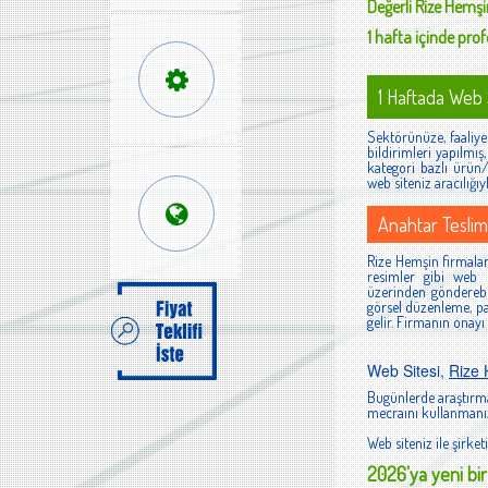
Değerli
Rize Hemşi
1 hafta içinde profe
1 Haftada Web S
Sektörünüze, faaliyet
bildirimleri yapılmı
kategori bazlı ürün/h
web siteniz aracılığıy
Anahtar Teslim
Rize Hemşin firmaları
resimler gibi web s
üzerinden gönderebi
görsel düzenleme, pan
gelir. Firmanın onayı
Web Sitesi,
Rize
Bugünlerde araştırma
mecraını kullanmanız
Web siteniz ile şirketi
2026'ya yeni bir 