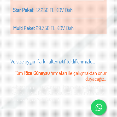
Star Paket
12.250 TL KDV Dahil
Multi Paket
29.750 TL KDV Dahil
Ve size uygun farklı alternatif tekliflerimizle...
Tüm
Rize Güneysu
firmaları ile çalışmaktan onur
duyacağız...
web tasarımı Rize Güneysu, internet sitesi tasarımı
Rize Güneysu, Rize Güneysu web tasarım firmaları,
Rize Güneysu web tasarımı
tasarımı Rize gıda sanayi web sitesi tasarımı Rize tarım web sitesi tasarımı Rize tek