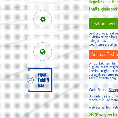
Değerli
Sinop Dik
1 hafta içinde profe
1 Haftada Web S
Sektörünüze, faaliyet
bildirimleri yapılmı
kategori bazlı ürün/h
web siteniz aracılığıy
Anahtar Teslim
Sinop Dikmen firmal
bilgileri, resimler g
üzerinden gönderebi
görsel düzenleme, pan
gelir. Firmanın onayı
Web Sitesi,
Sino
Bugünlerde araştırma
mecraını kullanmanız
Web siteniz ile şirketi
2026'ya yeni bir 