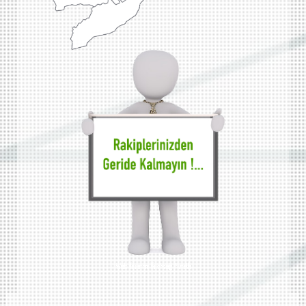
Web Tasarımı Tekirdağ Muratlı