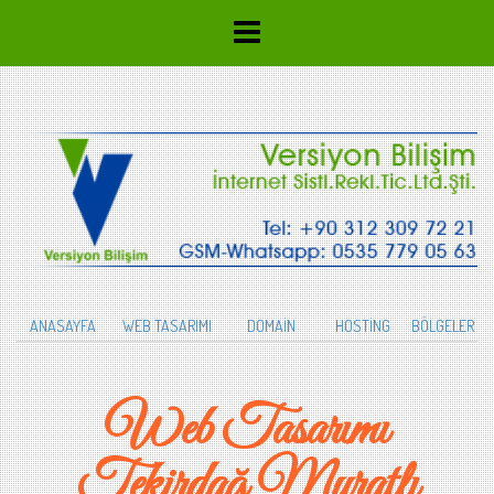
ANASAYFA
WEB TASARIMI
DOMAİN
HOSTİNG
BÖLGELER
Web Tasarımı
Tekirdağ Muratlı