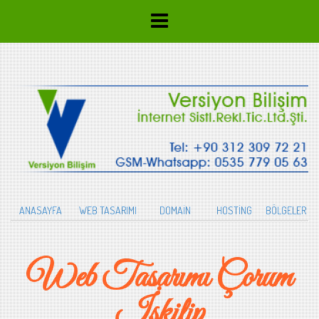
ANASAYFA
WEB TASARIMI
DOMAİN
HOSTİNG
BÖLGELER
Web Tasarımı Çorum
İskilip