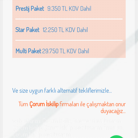
Prestij Paket
9.350 TL KDV Dahil
Star Paket
12.250 TL KDV Dahil
Multi Paket
29.750 TL KDV Dahil
Ve size uygun farklı alternatif tekliflerimizle...
Tüm
Çorum İskilip
firmaları ile çalışmaktan onur
duyacağız...
web tasarımı Çorum İskilip, internet sitesi tasarımı
Çorum İskilip, Çorum İskilip web tasarım firmaları,
Çorum İskilip web tasarımı