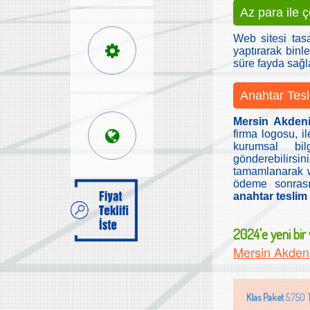
Az para ile 
Web sitesi tas
yaptırarak binle
süre fayda sağ
Anahtar Tesl
Mersin Akden
firma logosu, il
kurumsal bilg
gönderebilirs
tamamlanarak we
ödeme sonrası
anahtar teslim f
2024'e yeni bir w
Mersin Akden
Klas Paket
5.750 