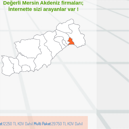
Değerli
Mersin Akdeniz
firmaları;
İnternette sizi arayanlar var !
et
12.250 TL KDV Dahil
Multi Paket
29.750 TL KDV Dahil