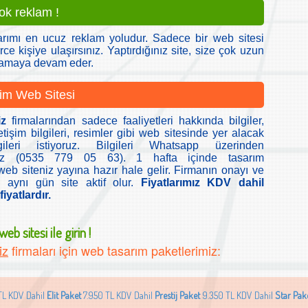
çok reklam !
arımı en ucuz reklam yoludur. Sadece bir web sitesi
rce kişiye ulaşırsınız. Yaptırdığınız site, size çok uzun
lamaya devam eder.
im Web Sitesi
iz
firmalarından sadece faaliyetleri hakkında bilgiler,
etişim bilgileri, resimler gibi web sitesinde yer alacak
ileri istiyoruz. Bilgileri Whatsapp üzerinden
iniz (0535 779 05 63). 1 hafta içinde tasarım
b siteniz yayına hazır hale gelir. Firmanın onayı ve
 aynı gün site aktif olur.
Fiyatlarımız KDV dahil
iyatlardır.
eb sitesi ile girin !
iz
firmaları için web tasarım paketlerimiz:
TL KDV Dahil
Elit Paket
7.950 TL KDV Dahil
Prestij Paket
9.350 TL KDV Dahil
Star Pak