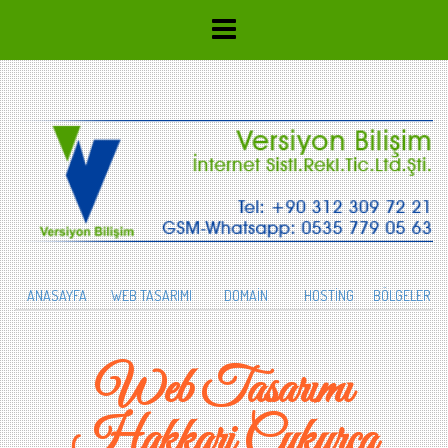
ANASAYFA
WEB TASARIMI
DOMAİN
HOSTİNG
BÖLGELER
Web Tasarımı
Hakkari Çukurca