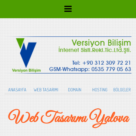
ANASAYFA
WEB TASARIMI
DOMAİN
HOSTİNG
BÖLGELER
Web Tasarımı Yalova